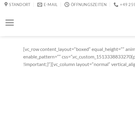
Zum
STANDORT
E-MAIL
ÖFFNUNGSZEITEN
+49 25
Inhalt
springen
[vc_row content_layout=“boxed“ equal_height=““ animat
enable_pattern=““ css=“.vc_custom_1513338833270{pa
!important;}“][vc_column layout=“normal“ vertical_al