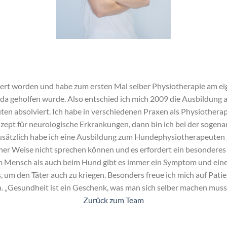
ert worden und habe zum ersten Mal selber Physiotherapie am eige
da geholfen wurde. Also entschied ich mich 2009 die Ausbildung 
n absolviert. Ich habe in verschiedenen Praxen als Physiotherape
ept für neurologische Erkrankungen, dann bin ich bei der soge
 Zusätzlich habe ich eine Ausbildung zum Hundephysiotherapeuten 
er Weise nicht sprechen können und es erfordert ein besondere
m Mensch als auch beim Hund gibt es immer ein Symptom und eine
s, um den Täter auch zu kriegen. Besonders freue ich mich auf Pati
 „Gesundheit ist ein Geschenk, was man sich selber machen muss“
Zurück zum Team