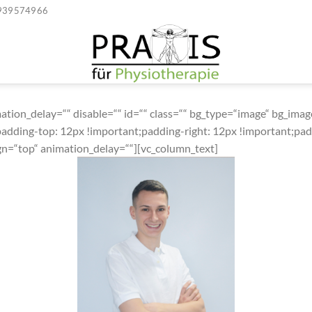
939574966
ion_delay=““ disable=““ id=““ class=““ bg_type=“image“ bg_image=
dding-top: 12px !important;padding-right: 12px !important;pad
ign=“top“ animation_delay=““][vc_column_text]