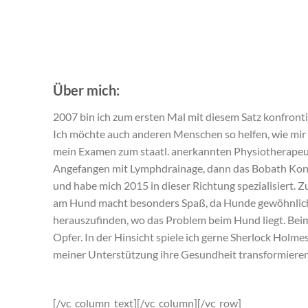
Über mich:
2007 bin ich zum ersten Mal mit diesem Satz konfronti
Ich möchte auch anderen Menschen so helfen, wie mir 
mein Examen zum staatl. anerkannten Physiotherapeute
Angefangen mit Lymphdrainage, dann das Bobath Konz
und habe mich 2015 in dieser Richtung spezialisiert.
am Hund macht besonders Spaß, da Hunde gewöhnlich
herauszufinden, wo das Problem beim Hund liegt. Bei
Opfer. In der Hinsicht spiele ich gerne Sherlock Holme
meiner Unterstützung ihre Gesundheit transformieren.
[/vc_column_text][/vc_column][/vc_row]