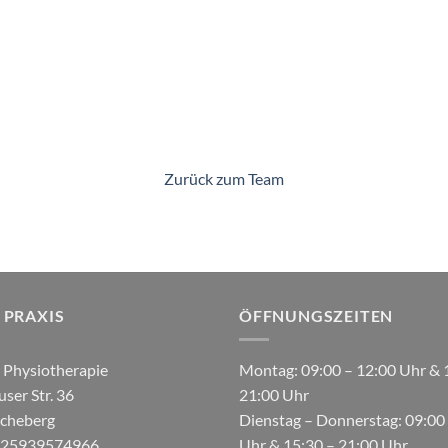
Zurück zum Team
 PRAXIS
ÖFFNUNGSZEITEN
r Physiotherapie
Montag: 09:00 – 12:00 Uhr & 
ser Str. 36
21:00 Uhr
cheberg
Dienstag – Donnerstag: 09:00
 025939574966
Uhr & 15:30 – 21:00 Uhr