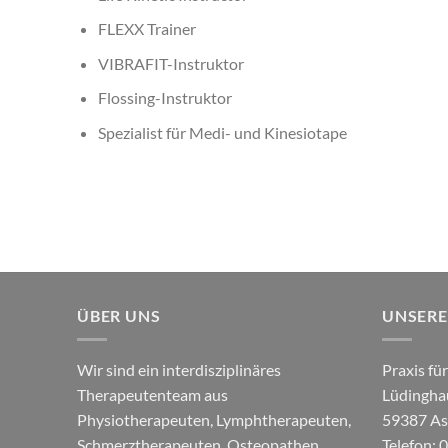
FLEXX Trainer
VIBRAFIT-Instruktor
Flossing-Instruktor
Spezialist für Medi- und Kinesiotape
ÜBER UNS
UNSERE
Wir sind ein interdisziplinäres
Praxis fü
Therapeutenteam aus
Lüdinghau
Physiotherapeuten, Lymphtherapeuten,
59387 As
Schmerztherapeuten, Osteopathen,
Telefon: