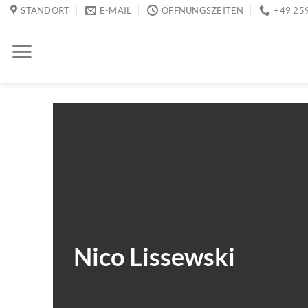
Zum
STANDORT
E-MAIL
ÖFFNUNGSZEITEN
+49 25
Inhalt
springen
Nico Lissewski