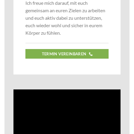
Ich freue mich darauf, mit euch
gemeinsam an euren Zielen zu arbeiten
und euch aktiv dabei zu unterstützen,
euch wieder wohl und sicher in eurem
Körper zu fühlen.
TERMIN VEREINBAREN